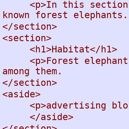
<p>In this section, 
known forest elephants.
</section>
<section>
<h1>Habitat</h1>
<p>Forest elephants 
among them.
</section>
<aside>
<p>advertising blo
</aside>
</section>